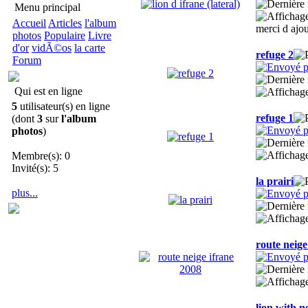
Menu principal
Accueil
Articles
l'album
merci d ajo
photos
Populaire
Livre
d'or
vidÃ©os
la carte
refuge 2
Forum
Qui est en ligne
5
utilisateur(s) en ligne
refuge 1
(dont
3
sur
l'album
photos
)
Membre(s): 0
Invité(s): 5
la prairi
plus...
route neige
lion with n