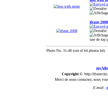
ifrane 2008
une de top p
Photo No. 31-40 (out of 64 photos hit)
myAlbu
Copyright ©
http://ifranecit
Merci de nous
contactez
,
n
ous vous
E-mail :