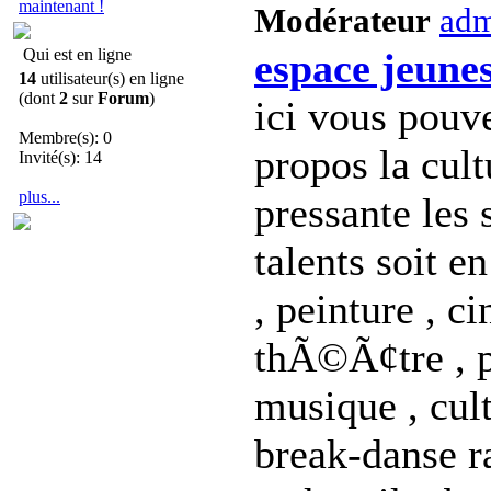
maintenant !
Modérateur
ad
Qui est en ligne
espace jeune
14
utilisateur(s) en ligne
(dont
2
sur
Forum
)
ici vous pouv
Membre(s): 0
propos la cult
Invité(s): 14
plus...
pressante les s
talents soit e
, peinture , 
thÃ©Ã¢tre , p
musique , cul
break-danse ra