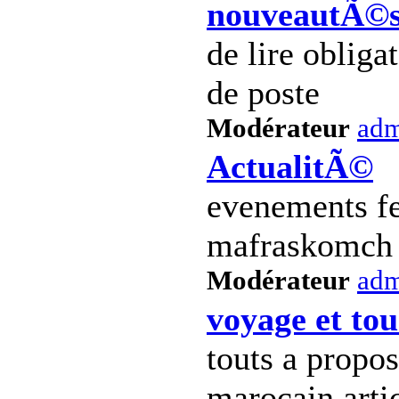
nouveautÃ©s 
de lire obliga
de poste
Modérateur
ad
ActualitÃ©
evenements fe
mafraskomch 
Modérateur
ad
voyage et to
touts a propo
marocain arti