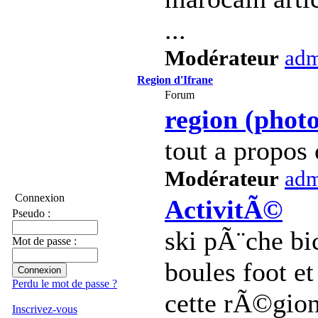
...
Modérateur
ad
Region d'Ifrane
Forum
region (photos
tout a propos
Modérateur
ad
Connexion
ActivitÃ©
Pseudo :
ski pÃ¨che bic
Mot de passe :
boules foot et
Perdu le mot de passe ?
cette rÃ©gio
Inscrivez-vous