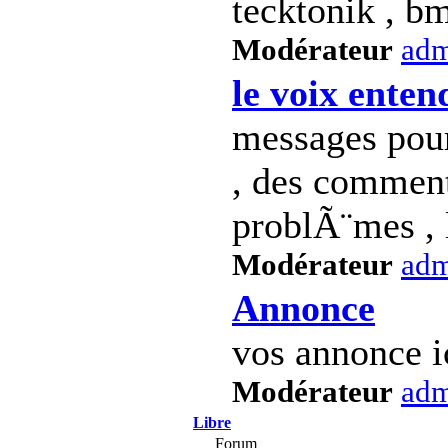
tecktonik , bm
Modérateur
ad
le voix enten
messages pour
, des commenta
problÃ¨mes , 
Modérateur
ad
Annonce
vos annonce i
Modérateur
ad
Libre
Forum