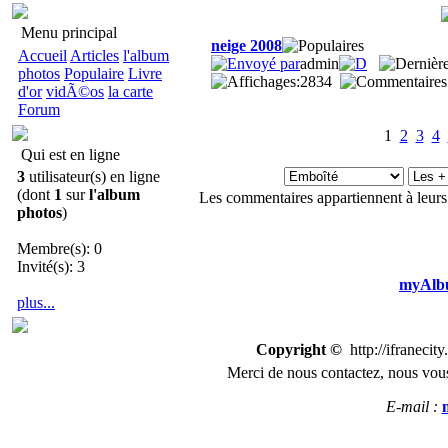
Menu principal
neige 2008
Accueil
Articles
l'album
admin
photos
Populaire
Livre
2834
d'or
vidÃ©os
la carte
Forum
1
2
3
4
Qui est en ligne
3
utilisateur(s) en ligne
(dont
1
sur
l'album
Les commentaires appartiennent à leurs
photos
)
Membre(s): 0
Invité(s): 3
myAlbu
plus...
Copyright ©
http://ifranecit
Merci de nous
contactez
,
n
ous vous
E-mail :