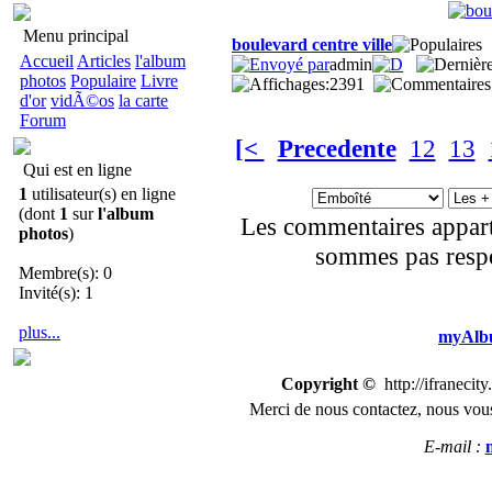
Menu principal
boulevard centre ville
Accueil
Articles
l'album
admin
photos
Populaire
Livre
2391
d'or
vidÃ©os
la carte
Forum
[<
Precedente
12
13
Qui est en ligne
1
utilisateur(s) en ligne
(dont
1
sur
l'album
Les commentaires appart
photos
)
sommes pas respo
Membre(s): 0
Invité(s): 1
plus...
myAlbu
Copyright ©
http://ifranecit
Merci de nous
contactez
,
n
ous vous
E-mail :