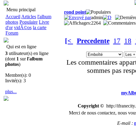
Menu principal
rond point
Accueil
Articles
l'album
admin
photos
Populaire
Livre
2264
d'or
vidÃ©os
la carte
Forum
[<
Precedente
17
18
Qui est en ligne
3
utilisateur(s) en ligne
(dont
1
sur
l'album
Les commentaires appart
photos
)
sommes pas respo
Membre(s): 0
Invité(s): 3
plus...
myAlbu
Copyright ©
http://ifranecit
Merci de nous
contactez
,
n
ous vous
E-mail :