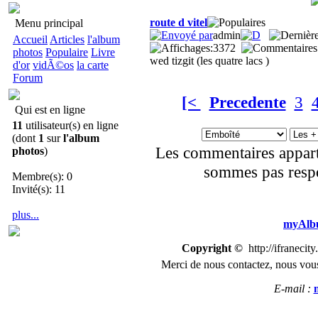
route d vitel
Menu principal
admin
Accueil
Articles
l'album
3372
photos
Populaire
Livre
wed tizgit (les quatre lacs )
d'or
vidÃ©os
la carte
Forum
[<
Precedente
3
Qui est en ligne
11
utilisateur(s) en ligne
(dont
1
sur
l'album
Les commentaires appart
photos
)
sommes pas respo
Membre(s): 0
Invité(s): 11
plus...
myAlbu
Copyright ©
http://ifranecit
Merci de nous
contactez
,
n
ous vous
E-mail :