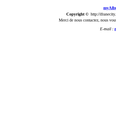
myAlbu
Copyright ©
http://ifranecit
Merci de nous
contactez
,
n
ous vous
E-mail :