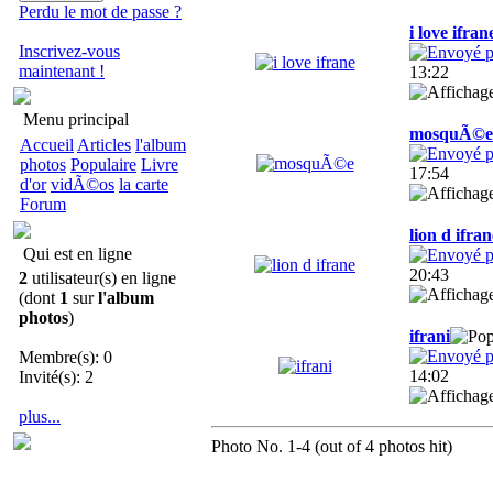
Perdu le mot de passe ?
i love ifran
Inscrivez-vous
maintenant !
13:22
Menu principal
mosquÃ©e
Accueil
Articles
l'album
photos
Populaire
Livre
17:54
d'or
vidÃ©os
la carte
Forum
lion d ifran
Qui est en ligne
20:43
2
utilisateur(s) en ligne
(dont
1
sur
l'album
photos
)
ifrani
Membre(s): 0
14:02
Invité(s): 2
plus...
Photo No. 1-4 (out of 4 photos hit)