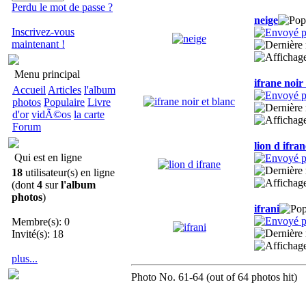
Perdu le mot de passe ?
neige
Inscrivez-vous
maintenant !
Menu principal
ifrane noir
Accueil
Articles
l'album
photos
Populaire
Livre
d'or
vidÃ©os
la carte
Forum
lion d ifran
Qui est en ligne
18
utilisateur(s) en ligne
(dont
4
sur
l'album
photos
)
ifrani
Membre(s): 0
Invité(s): 18
plus...
Photo No. 61-64 (out of 64 photos hit)