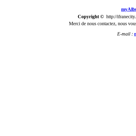
myAlbu
Copyright ©
http://ifranecit
Merci de nous
contactez
,
n
ous vous
E-mail :