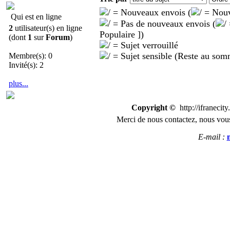
= Nouveaux envois (
= Nouve
Qui est en ligne
= Pas de nouveaux envois (
2
utilisateur(s) en ligne
Populaire ])
(dont
1
sur
Forum
)
= Sujet verrouillé
= Sujet sensible (Reste au som
Membre(s): 0
Invité(s): 2
plus...
Copyright ©
http://ifranecit
Merci de nous
contactez
,
n
ous vous
E-mail :