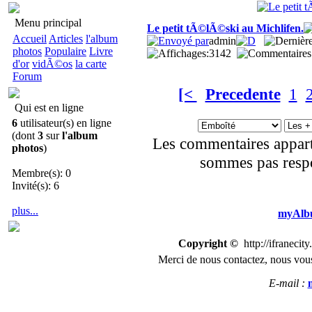
Menu principal
Le petit tÃ©lÃ©ski au Michlifen.
Accueil
Articles
l'album
admin
photos
Populaire
Livre
3142
d'or
vidÃ©os
la carte
Forum
[<
Precedente
1
Qui est en ligne
6
utilisateur(s) en ligne
(dont
3
sur
l'album
Les commentaires appart
photos
)
sommes pas respo
Membre(s): 0
Invité(s): 6
plus...
myAlbu
Copyright ©
http://ifranecit
Merci de nous
contactez
,
n
ous vous
E-mail :