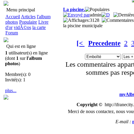
La piscine.
Menu principal
admin
Accueil
Articles
l'album
3128
photos
Populaire
Livre
la piscine municipale
d'or
vidÃ©os
la carte
Forum
[<
Precedente
2
Qui est en ligne
1
utilisateur(s) en ligne
(dont
1
sur
l'album
Les commentaires appart
photos
)
sommes pas respo
Membre(s): 0
Invité(s): 1
plus...
myAlbu
Copyright ©
http://ifranecit
Merci de nous
contactez
,
n
ous vous
E-mail :