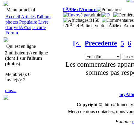
l'Ã®le d'Amour.
Menu principal
admin
Accueil
Articles
l'album
3150
photos
Populaire
Livre
L'hÃ´tel Balima vu de l'Ã®le d'Amou
d'or
vidÃ©os
la carte
Forum
[<
Precedente
5
6
Qui est en ligne
2
utilisateur(s) en ligne
(dont
1
sur
l'album
Les commentaires appart
photos
)
sommes pas respo
Membre(s): 0
Invité(s): 2
plus...
myAlbu
Copyright ©
http://ifranecit
Merci de nous
contactez
,
n
ous vous
E-mail :