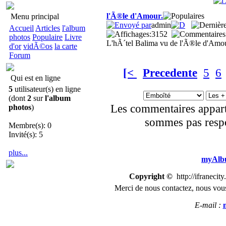
l'Ã®le d'Amour.
Menu principal
admin
Accueil
Articles
l'album
3152
photos
Populaire
Livre
L'hÃ´tel Balima vu de l'Ã®le d'Amou
d'or
vidÃ©os
la carte
Forum
[<
Precedente
5
6
Qui est en ligne
5
utilisateur(s) en ligne
(dont
2
sur
l'album
Les commentaires appart
photos
)
sommes pas respo
Membre(s): 0
Invité(s): 5
plus...
myAlbu
Copyright ©
http://ifranecit
Merci de nous
contactez
,
n
ous vous
E-mail :