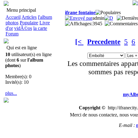
Menu principal
ifrane fontaine
Accueil
Articles
l'album
admin
photos
Populaire
Livre
3945
d'or
vidÃ©os
la carte
Forum
[<
Precedente
5
6
Qui est en ligne
10
utilisateur(s) en ligne
(dont
6
sur
l'album
Les commentaires appart
photos
)
sommes pas respo
Membre(s): 0
Invité(s): 10
plus...
myAlbu
Copyright ©
http://ifranecit
Merci de nous
contactez
,
n
ous vous
E-mail :