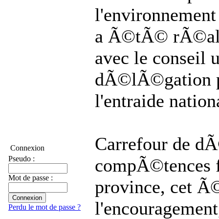
l'environnement
a Ã©tÃ© rÃ©ali
avec le conseil u
dÃ©lÃ©gation p
l'entraide nation
Carrefour de d
Connexion
Pseudo :
compÃ©tences f
Mot de passe :
province, cet Ã
l'encouragement
Perdu le mot de passe ?