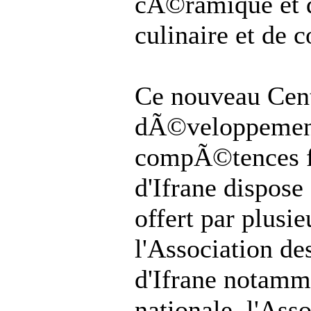
cÃ©ramique et d
culinaire et de c
Ce nouveau Cen
dÃ©veloppemen
compÃ©tences 
d'Ifrane dispos
offert par plusie
l'Association de
d'Ifrane notamme
nationale, l'Ass