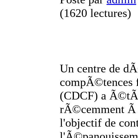
(
1620 lectures
)
Un centre de d
compÃ©tences 
(CDCF) a Ã©tÃ
rÃ©cemment Ã I
l'objectif de co
l'Ã©panouissem