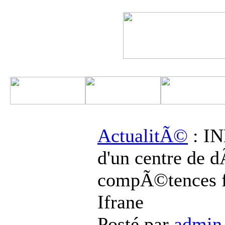
ActualitÃ©
: IN
d'un centre de 
compÃ©tences 
Ifrane
Posté par
admin