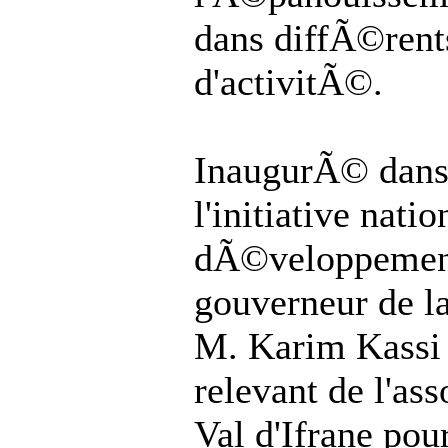
dans diffÃ©rent
d'activitÃ©.
InaugurÃ© dans 
l'initiative nati
dÃ©veloppement
gouverneur de la
M. Karim Kassi 
relevant de l'as
Val d'Ifrane pou