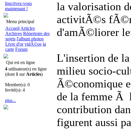
la valorisation d
Inscrivez-vous
maintenant !
activitÃ©s fÃ©
Menu principal
Accueil
Articles
d'amÃ©liorer le
Archives
Répertoire des
sujets
l'album photos
Livre d'or
vidÃ©os
la
carte
Forum
L'insertion de 
Qui est en ligne
milieu socio-cul
4
utilisateur(s) en ligne
(dont
1
sur
Articles
)
Ã©conomique et 
Membre(s): 0
Invité(s): 4
de la femme Ã l
plus...
contribution dan
figurent aussi pa