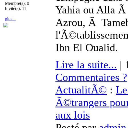
Membre(s): 0
Yahia ou Alla Ã
Invité(s): 11
plus...
Azrou, Ã Tamehd
l'Ã©tablissemen
Ibn El Oualid.
Lire la suite...
| 
Commentaires ?
ActualitÃ©
:
Le
Ã©trangers pour
aux lois
Posté par
admin