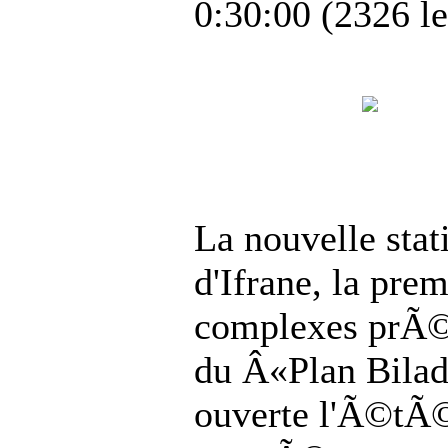
0:30:00
(
2326 le
La nouvelle stat
d'Ifrane, la pre
complexes prÃ©
du Â«Plan Biladi
ouverte l'Ã©tÃ©