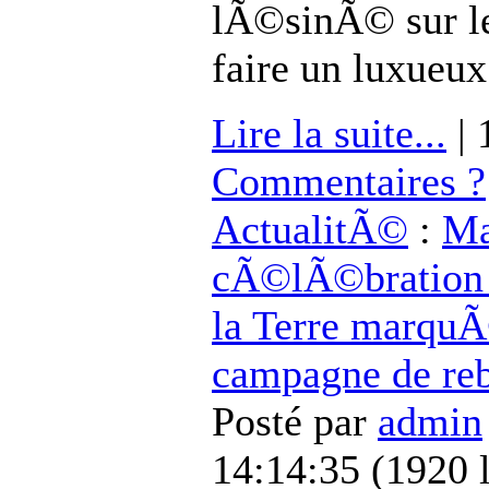
lÃ©sinÃ© sur l
faire un luxueux
Lire la suite...
| 
Commentaires ?
ActualitÃ©
:
Ma
cÃ©lÃ©bration 
la Terre marquÃ
campagne de re
Posté par
admin
14:14:35
(
1920 