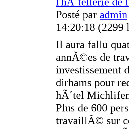
l'hÃ´tellerie de 
Posté par
admin
14:20:18
(
2299 
Il aura fallu qua
annÃ©es de trav
investissement d
dirhams pour re
hÃ´tel Michlifen
Plus de 600 per
travaillÃ© sur c