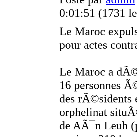
0:01:51
(
1731 le
Le Maroc expul
pour actes contr
Le Maroc a dÃ©
16 personnes Ã©
des rÃ©sidents e
orphelinat situ
de AÃ¯n Leuh (p