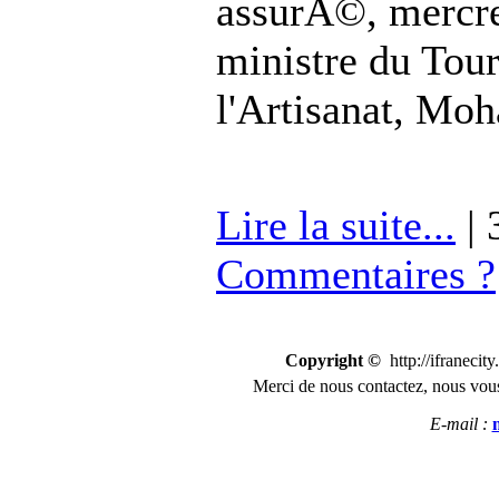
assurÃ©, mercre
ministre du Tour
l'Artisanat, Mo
Lire la suite...
| 
Commentaires ?
Copyright ©
http://ifranecit
Merci de nous
contactez
,
n
ous vous
E-mail :