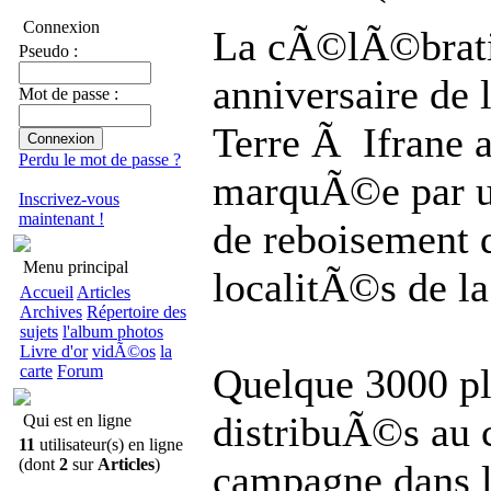
Connexion
La cÃ©lÃ©brat
Pseudo :
anniversaire de
Mot de passe :
Terre Ã Ifrane
Perdu le mot de passe ?
marquÃ©e par u
Inscrivez-vous
maintenant !
de reboisement 
Menu principal
localitÃ©s de la
Accueil
Articles
Archives
Répertoire des
sujets
l'album photos
Livre d'or
vidÃ©os
la
Quelque 3000 pl
carte
Forum
distribuÃ©s au c
Qui est en ligne
11
utilisateur(s) en ligne
(dont
2
sur
Articles
)
campagne dans l