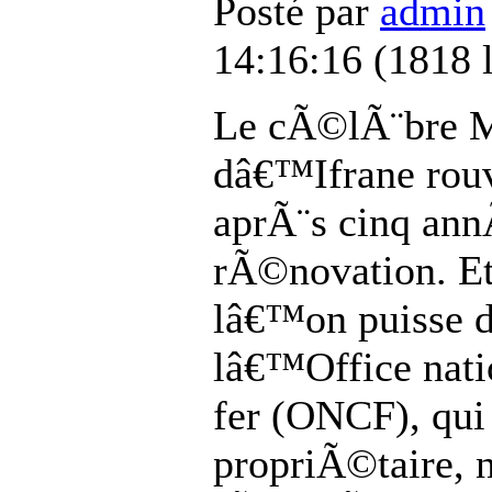
Posté par
admin
14:16:16
(
1818 
Le cÃ©lÃ¨bre M
dâ€™Ifrane rouv
aprÃ¨s cinq an
rÃ©novation. Et
lâ€™on puisse d
lâ€™Office nati
fer (ONCF), qui 
propriÃ©taire,