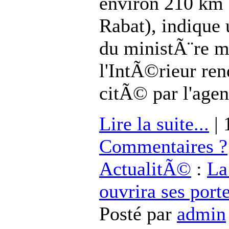
environ 210 km 
Rabat), indiqu
du ministÃ¨re m
l'IntÃ©rieur ren
citÃ© par l'age
Lire la suite...
| 
Commentaires ?
ActualitÃ©
:
La
ouvrira ses por
Posté par
admin