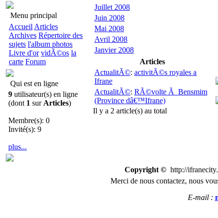
Juillet 2008
Menu principal
Juin 2008
Accueil
Articles
Mai 2008
Archives
Répertoire des
Avril 2008
sujets
l'album photos
Janvier 2008
Livre d'or
vidÃ©os
la
carte
Forum
Articles
ActualitÃ©
:
activitÃ©s royales a
Ifrane
Qui est en ligne
ActualitÃ©
:
RÃ©volte Ã Bensmim
9
utilisateur(s) en ligne
(Province dâ€™Ifrane)
(dont
1
sur
Articles
)
Il y a 2 article(s) au total
Membre(s): 0
Invité(s): 9
plus...
Copyright ©
http://ifranecit
Merci de nous
contactez
,
n
ous vous
E-mail :