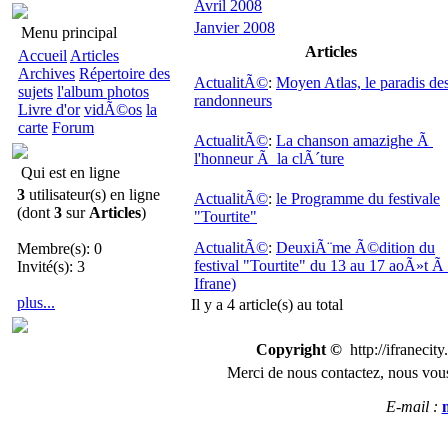
Avril 2008
Janvier 2008
Menu principal
Articles
Accueil
Articles
Archives
Répertoire des
ActualitÃ©
:
Moyen Atlas, le paradis de
sujets
l'album photos
randonneurs
Livre d'or
vidÃ©os
la
carte
Forum
ActualitÃ©
:
La chanson amazighe Ã
l'honneur Ã la clÃ´ture
Qui est en ligne
3
utilisateur(s) en ligne
ActualitÃ©
:
le Programme du festivale
(dont
3
sur
Articles
)
"Tourtite"
ActualitÃ©
:
DeuxiÃ¨me Ã©dition du
Membre(s): 0
festival "Tourtite" du 13 au 17 aoÃ»t Ã
Invité(s): 3
Ifrane)
plus...
Il y a 4 article(s) au total
Copyright ©
http://ifranecit
Merci de nous
contactez
,
n
ous vous
E-mail :